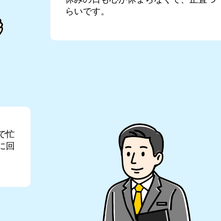
らいです。
で忙
に回