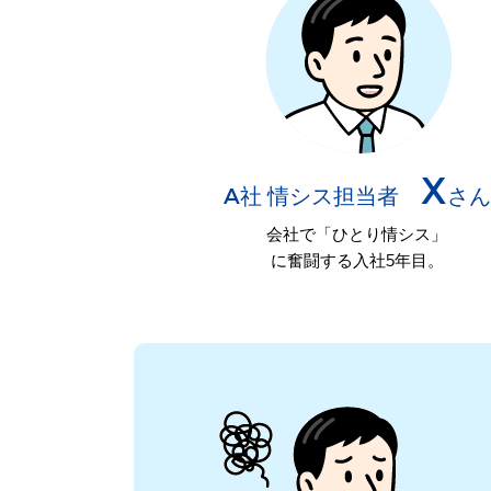
X
A社 情シス担当者
さん
会社で「ひとり情シス」
に奮闘する入社5年目。