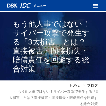
インターネットVPN
運用保守サービス
DSKあんしんネット
もう他人事ではない！
サイバー攻撃で発生す
る「3大損害」とは？
直接被害・間接損失・
賠償責任を回避する総
合対策
HOME
ブログ
もう他人事ではない！サイバー攻撃で発生する「3
大損害」とは？直接被害・間接損失・賠償責任を回避す
る総合対策