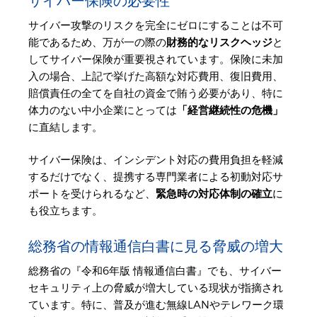
サイバー保険の必要性
サイバー攻撃のリスクを完全にゼロにすることは不可
能であるため、万が一の際の
財務的なリスクヘッジ
と
してサイバー保険が重要視されています。保険に未加
入の場合、上記で挙げた高額な対応費用、復旧費用、
賠償責任の全てを自社の資金で賄う必要があり、特に
体力のない中小企業にとっては
「経営継続性の危機」
に直結します。
サイバー保険は、インシデント対応の費用負担を軽減
するだけでなく、提携する専門業者による初動対応サ
ポートを受けられるなど、
緊急時の対応体制の確立
に
も役立ちます。
総務省の情報通信白書に見る脅威の増大
総務省の『令和6年版 情報通信白書』でも、サイバー
セキュリティ上の脅威が増大している現状が指摘され
ています。特に、普及が進む無線LANやテレワーク環