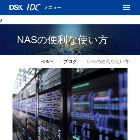
インターネットVPN
運用保守サービス
a
DSKあんしんネット
NASの便利な使い方
HOME
ブログ
NASの便利な使い方