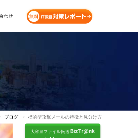
合わせ
ブログ
標的型攻撃メールの特徴と見分け方
BizTr@nk
大容量ファイル転送