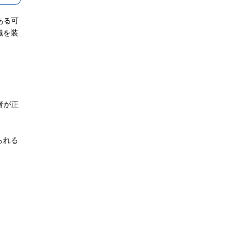
ある可
織を装
者が正
られる