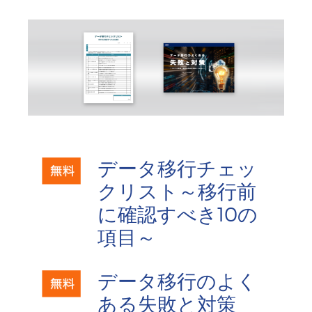
データ移行チェッ
クリスト～移行前
に確認すべき10の
項目～
データ移行のよく
ある失敗と対策