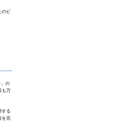
たのビ
ン」の
策も万
用する
造を完