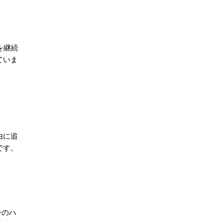
を継続
ていま
由に追
です。
一のハ