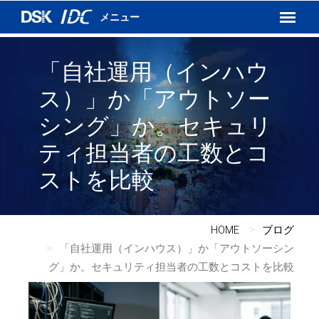
インターネットVPN
運用保守サービス
DSKあんしんネット
「自社運用（インハウ
ス）」か「アウトソー
シング」か。
セキュリ
ティ担当者の工数とコ
ストを比較
HOME
ブログ
「自社運用（インハウス）」か「アウトソーシン
グ」か。セキュリティ担当者の工数とコストを比較