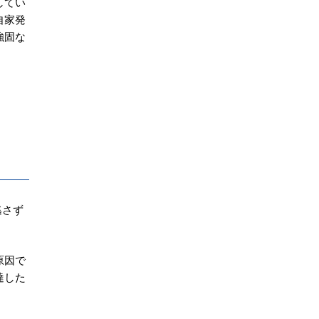
してい
自家発
強固な
逃さず
原因で
達した