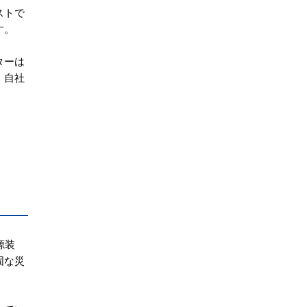
ストで
す。
ターは
、自社
源装
固な災