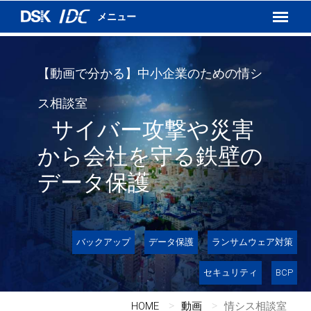
インターネットVPN
運用保守サービス
DSKあんしんネット
【動画で分かる】中小企業のための情シ
ス相談室
サイバー攻撃や災害
から会社を守る鉄壁の
データ保護
バックアップ
データ保護
ランサムウェア対策
セキュリティ
BCP
HOME
動画
情シス相談室