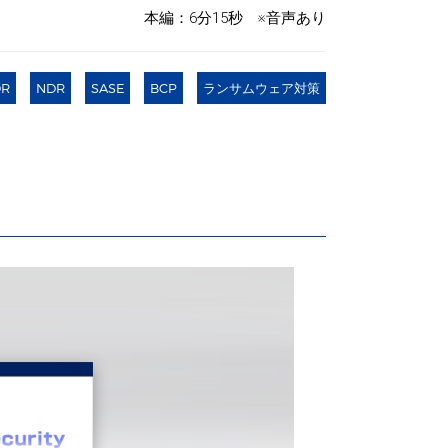
本編：6分15秒 ※音声あり
DR
NDR
SASE
BCP
ランサムウェア対策