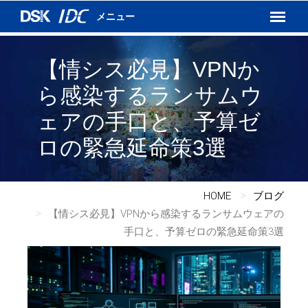
インターネットVPN
運用保守サービス
DSKあんしんネット
【情シス必見】VPNか
ら感染するランサムウ
ェアの手口と、予算ゼ
ロの緊急延命策3選
HOME
ブログ
【情シス必見】VPNから感染するランサムウェアの
手口と、予算ゼロの緊急延命策3選