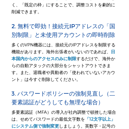
く、「既定の枠」にすることで、調整コストを劇的に
削減できます。
2. 無料で即効！接続元IPアドレスの「国
別制限」と未使用アカウントの即時削除
多くのVPN機器には、接続元のIPアドレスを制限する
機能があります。海外出張者がいないのであれば、
日
本国内からのアクセスのみに制限
するだけで、海外か
らの自動アタックの大部分をシャットアウトできま
す。また、退職者や異動者の「使われていないアカウ
ント」は今すぐ削除してください。
3. パスワードポリシーの強制見直し（二
要素認証がどうしても無理な場合）
多要素認証（MFA）の導入が社内調整で頓挫した場合
は、せめてパスワードの最低文字数を
「12文字以上」
にシステム側で強制変更
しましょう。英数字・記号の